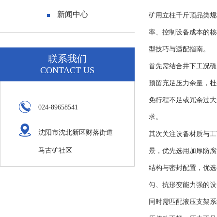
新闻中心
矿用立柱千斤顶
品类规
率、控制设备成本的核
型技巧与适配指南。
联系我们
首先需结合井下工况确
CONTACT US
预留充足压力余量，杜
免行程不足或冗余过大
024-89658541
求。
沈阳市沈北新区财落街道
其次关注设备材质与工
马古矿社区
景，优先选用加厚防腐
结构与密封配置，优选
匀、抗形变能力强的设
同时需匹配液压支架系