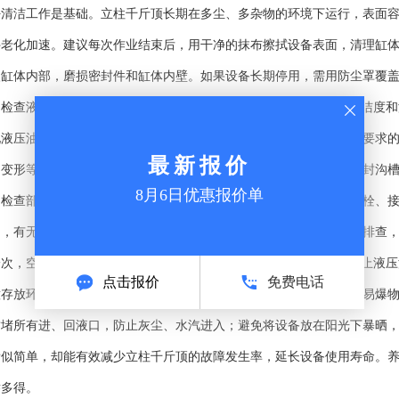
好清洁工作是基础。立柱千斤顶长期在多尘、多杂物的环境下运行，表面
件老化加速。建议每次作业结束后，用干净的抹布擦拭设备表面，清理缸
入缸体内部，磨损密封件和缸体内壁。如果设备长期停用，需用防尘罩覆
检查液压油和密封件。液压油是立柱千斤顶的“血液”，液压油的清洁度和
现液压油变质、浑浊、有杂质，需及时更换，更换时要选择符合设备要求
最新报价
、变形等情况，密封件属于易损件，建议定期更换，更换时要确保密封沟
8月6日优惠报价单
期检查部件紧固情况和运行状态。每次使用前，简单检查各部件的螺栓、
畅，有无卡顿、异响，压力表显示是否正常，若出现异常，及时停机排查
次，空载运行5-10分钟，检查设备运行状态，同时更换液压油，防止液
点击报价
免费电话
意存放环境。立柱千斤顶的存放的环境要保持干燥、通风，远离易燃易爆
封堵所有进、回液口，防止灰尘、水汽进入；避免将设备放在阳光下暴晒
看似简单，却能有效减少立柱千斤顶的故障发生率，延长设备使用寿命。
举多得。