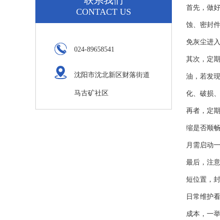
联系我们
首先，做
CONTACT US
蚀、密封
免灰尘进
024-89658541
其次，定期
沈阳市沈北新区财落街道
油，若发
马古矿社区
化、破损
再者，定
缩是否顺
月需启动一
最后，注
短位置，
日常维护
成本，一