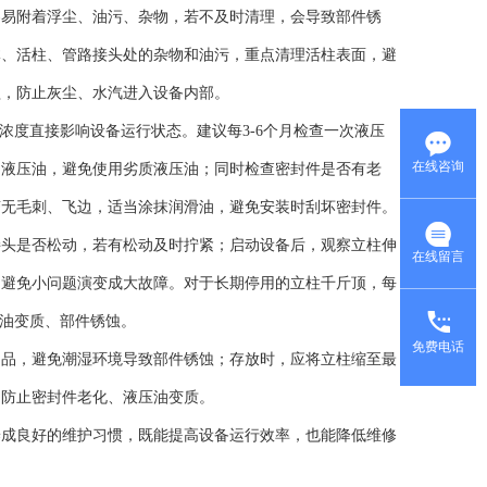
容易附着浮尘、油污、杂物，若不及时清理，会导致部件锈
体、活柱、管路接头处的杂物和油污，重点清理活柱表面，避
盖，防止灰尘、水汽进入设备内部。
浓度直接影响设备运行状态。建议每3-6个月检查一次液压
在线咨询
的液压油，避免使用劣质液压油；同时检查密封件是否有老
槽无毛刺、飞边，适当涂抹润滑油，避免安装时刮坏密封件。
接头是否松动，若有松动及时拧紧；启动设备后，观察立柱伸
在线留言
，避免小问题演变成大故障。对于长期停用的立柱千斤顶，每
压油变质、部件锈蚀。
免费电话
物品，避免潮湿环境导致部件锈蚀；存放时，应将立柱缩至最
，防止密封件老化、液压油变质。
养成良好的维护习惯，既能提高设备运行效率，也能降低维修