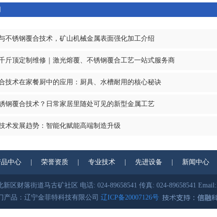
闻
与不锈钢覆合技术，矿山机械金属表面强化加工介绍
千斤顶定制维修｜激光熔覆、不锈钢覆合工艺一站式服务商
合技术在家餐厨中的应用：厨具、水槽耐用的核心秘诀
锈钢覆合技术？日常家居里随处可见的新型金属工艺
技术发展趋势：智能化赋能高端制造升级
产品中心
|
荣誉资质
|
专业技术
|
先进设备
|
新闻中心
财落街道马古矿社区 电话: 024-89658541 传真: 024-89658541 Email:lnj
门产品：辽宁金菲特科技有限公司
辽ICP备20007126号